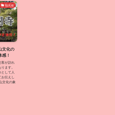
観光地
山文化の
体感！
光客が訪れ
あります。
つとして人
てお伝えし
山文化の象