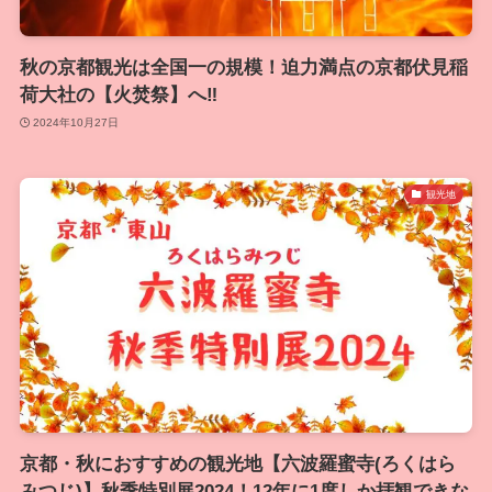
秋の京都観光は全国一の規模！迫力満点の京都伏見稲
荷大社の【火焚祭】へ‼
2024年10月27日
観光地
京都・秋におすすめの観光地【六波羅蜜寺(ろくはら
みつじ)】秋季特別展2024！12年に1度しか拝観できな