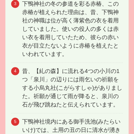
下鴨神社の冬の参道を彩る赤椿、この
赤椿が植えられた理由は、昔、下鴨神
社の神職は位が高く薄紫色の衣を着用
していました。使いの役人の多くは赤
い衣を着用していたため、彼らの赤い
衣が目立たないように赤椿を植えたと
いわれています。
昔、【糺の森】に流れる4つの小川の1
つ「泉川」の辺りには雨乞いの祈願を
する小烏丸社(こがらすしゃ)がありまし
た。祈願が通じて雨が降ると、泉川の
石が飛び跳ねたと伝えられています。
下鴨神社境内にある御手洗池(みたらい
いけ)では、土用の丑の日に清水が湧き