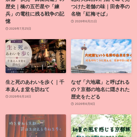
歴史｜橋の五芒星や「練
つけた老舗の味｜田舎亭の
兵」の電柱に残る戦争の記
名物「紅梅そば」
憶
2026年6月21日
2026年7月25日
生と死のあわいを歩く｜千
なぜ「六地蔵」と呼ばれる
本ゑんま堂を訪ねて
の？京都の地名に隠された
歴史をたどる
2026年6月18日
2026年6月9日