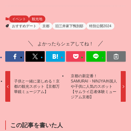
イベント
観光地
おすすめデート
京都
旧三井家下鴨別邸
特別公開2024
よかったらシェアしてね！
京都の新定番！
子供と一緒に楽しめる！京
SAMURAI・NINJYA外国人
都の観光スポット【京都万
や子供に人気のスポット
華鏡ミュージアム】
【サムライ忍者体験ミュー
ジアム京都】
この記事を書いた人