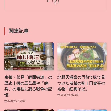
関連記事
京都・伏見「師団街道」の
北野天満宮の門前で味で見
歴史｜橋の五芒星や「練
つけた老舗の味｜田舎亭の
兵」の電柱に残る戦争の記
名物「紅梅そば」
憶
2026年6月21日
2026年7月25日