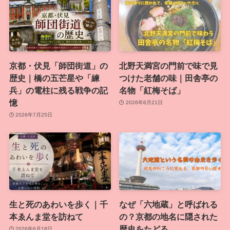
京都・伏見「師団街道」の
北野天満宮の門前で味で見
歴史｜橋の五芒星や「練
つけた老舗の味｜田舎亭の
兵」の電柱に残る戦争の記
名物「紅梅そば」
憶
2026年6月21日
2026年7月25日
生と死のあわいを歩く｜千
なぜ「六地蔵」と呼ばれる
本ゑんま堂を訪ねて
の？京都の地名に隠された
歴史をたどる
2026年6月18日