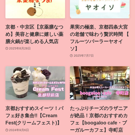
京都・中京区【京薬膳なつ
果実の極楽、京都四条大宮
め】美容と健康に嬉しい薬
の老舗で味わう贅沢時間 【
膳火鍋が楽しめる人気店
フルーツパーラーヤオイ
ソ】
2025年8月28日
2025年7月7日
京都おすすめスイーツ！パ
たっぷりチーズのラザニア
フェ好き集合!!【Cream
が絶品！京都のおすすめカ
Fest(クリームフェスト)】
フェ【boogaloo cafe・ブ
ーガルーカフェ】寺町店
2024年9月6日