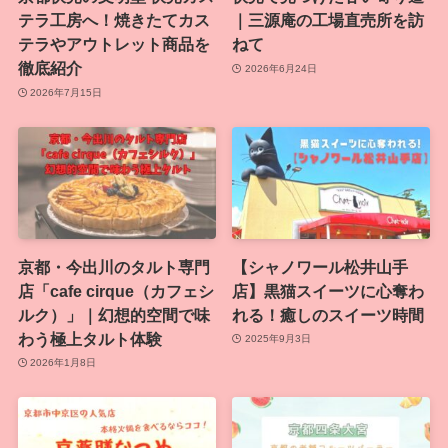
テラ工房へ！焼きたてカス
｜三源庵の工場直売所を訪
テラやアウトレット商品を
ねて
徹底紹介
2026年6月24日
2026年7月15日
京都・今出川のタルト専門
【シャノワール松井山手
店「cafe cirque（カフェシ
店】黒猫スイーツに心奪わ
ルク）」｜幻想的空間で味
れる！癒しのスイーツ時間
わう極上タルト体験
2025年9月3日
2026年1月8日