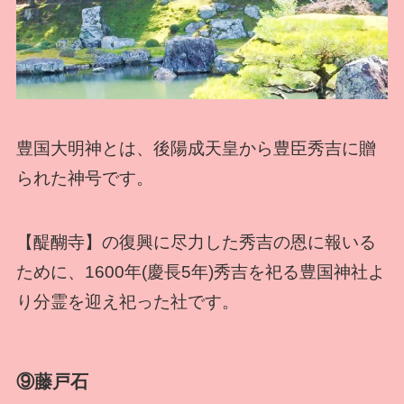
豊国大明神とは、後陽成天皇から豊臣秀吉に贈
られた神号です。
【醍醐寺】の復興に尽力した秀吉の恩に報いる
ために、1600年(慶長5年)秀吉を祀る豊国神社よ
り分霊を迎え祀った社です。
⑨藤戸石