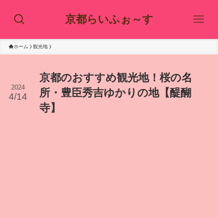
京都らいふぉ～す
ホーム
観光地
京都のおすすめ観光地！桜の名
2024
所・豊臣秀吉ゆかりの地【醍醐
4/14
寺】