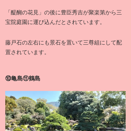
「醍醐の花見」の後に豊臣秀吉が聚楽第から三
宝院庭園に運び込んだとされています。
藤戸石の左右にも景石を置いて三尊組にして配
置されています。
⑩亀島⑪鶴島